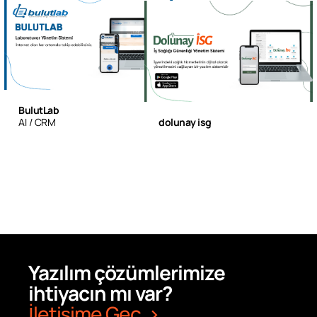
BulutLab
AI
CRM
dolunay isg
Yazılım çözümlerimize
ihtiyacın mı var?
İletişime Geç