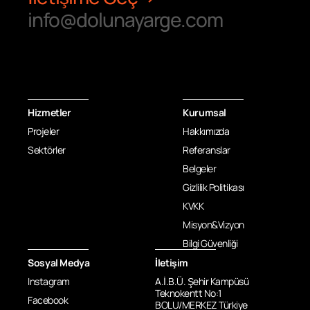
info@dolunayarge.com
Hizmetler
Kurumsal
Projeler
Hakkımızda
Sektörler
Referanslar
Belgeler
Gizlilik Politikası
KVKK
Misyon&Vizyon
Bilgi Güvenliği
Sosyal Medya
İletişim
Instagram
A.İ.B.Ü. Şehir Kampüsü
Teknokentt No:1
Facebook
BOLU/MERKEZ Türkiye