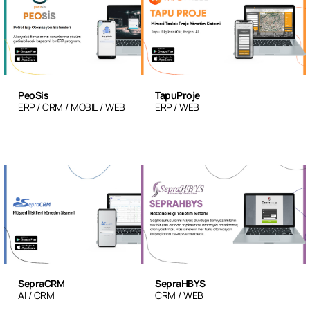
PeoSis
TapuProje
ERP
CRM
MOBIL
WEB
ERP
WEB
SepraCRM
SepraHBYS
AI
CRM
CRM
WEB