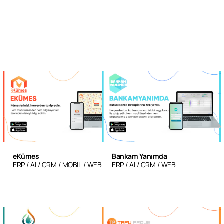
eKümes
Bankam Yanımda
ERP
AI
CRM
MOBIL
WEB
ERP
AI
CRM
WEB