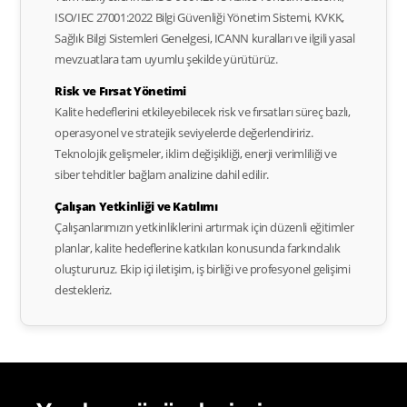
ISO/IEC 27001:2022 Bilgi Güvenliği Yönetim Sistemi, KVKK,
Sağlık Bilgi Sistemleri Genelgesi, ICANN kuralları ve ilgili yasal
mevzuatlara tam uyumlu şekilde yürütürüz.
Risk ve Fırsat Yönetimi
Kalite hedeflerini etkileyebilecek risk ve fırsatları süreç bazlı,
operasyonel ve stratejik seviyelerde değerlendiririz.
Teknolojik gelişmeler, iklim değişikliği, enerji verimliliği ve
siber tehditler bağlam analizine dahil edilir.
Çalışan Yetkinliği ve Katılımı
Çalışanlarımızın yetkinliklerini artırmak için düzenli eğitimler
planlar, kalite hedeflerine katkıları konusunda farkındalık
oluştururuz. Ekip içi iletişim, iş birliği ve profesyonel gelişimi
destekleriz.