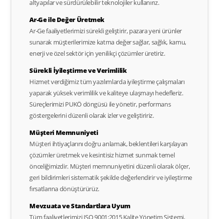
altyapılar ve sürdürülebilir teknolojiler kullanırız.
Ar-Ge ile Değer Üretmek
Ar-Ge faaliyetlerimizi sürekli geliştirir, pazara yeni ürünler
sunarak müşterilerimize katma değer sağlar, sağlık, kamu,
enerji ve özel sektör için yenilikçi çözümler üretiriz.
Sürekli İyileştirme ve Verimlilik
Hizmet verdiğimiz tüm yazılımlarda iyileştirme çalışmaları
yaparak yüksek verimlilik ve kaliteye ulaşmayı hedefleriz.
Süreçlerimizi PUKÖ döngüsü ile yönetir, performans
göstergelerini düzenli olarak izler ve geliştiririz.
Müşteri Memnuniyeti
Müşteri ihtiyaçlarını doğru anlamak, beklentileri karşılayan
çözümler üretmek ve kesintisiz hizmet sunmak temel
önceliğimizdir. Müşteri memnuniyetini düzenli olarak ölçer,
geri bildirimleri sistematik şekilde değerlendirir ve iyileştirme
fırsatlarına dönüştürürüz.
Mevzuata ve Standartlara Uyum
Tüm faaliyetlerimizi ISO 9001:2015 Kalite Yönetim Sistemi,