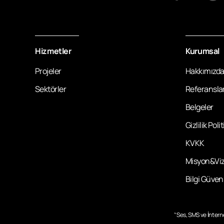
Hizmetler
Kurumsal
Projeler
Hakkımızd
Sektörler
Referansla
Belgeler
Gizlilik Poli
KVKK
Misyon&Vi
Bilgi Güvenl
‘’Ses, SMS ve İnter