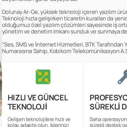
Dolunay Ar-Ge, yüksek teknoloji içeren yazılım ürü
Teknoloji hızla gelişirken ticaretin kuralları da yen
olduğumuz özel yazılım çözümleri sayesinde iş ortakla
yönetim ve denetim imkanı sunduk ve sunmaya d
‘’Ses, SMS ve İnternet Hizmetleri, BTK Tarafından 
Numarasına Sahip, Kobikom Telekomünikasyon A.Ş Al
HIZLI VE GÜNCEL
PROFESYO
TEKNOLOJİ
SÜREKLİ 
Gelişen teknolojilere hızlı ve
Saha operasyonl
kolay adapte olun. İşlerinizi
sürekli destek ge