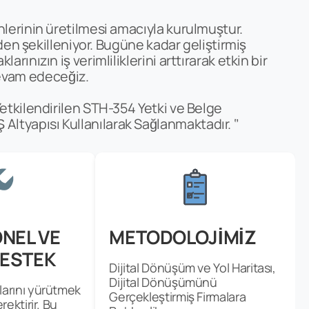
nlerinin üretilmesi amacıyla kurulmuştur.
iden şekilleniyor. Bugüne kadar geliştirmiş
rınızın iş verimliliklerini arttırarak etkin bir
evam edeceğiz.
Yetkilendirilen STH-354 Yetki ve Belge
tyapısı Kullanılarak Sağlanmaktadır. ‘’
NEL VE
METODOLOJİMİZ
DESTEK
Dijital Dönüşüm ve Yol Haritası,
Dijital Dönüşümünü
arını yürütmek
Gerçekleştirmiş Firmalara
rektirir. Bu