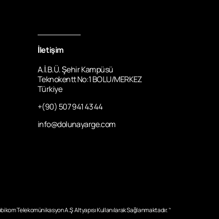
İletişim
A.İ.B.Ü. Şehir Kampüsü
Teknokentt No:1 BOLU/MERKEZ
Türkiye
+(90) 507 941 43 44
info@dolunayarge.com
obikom Telekomünikasyon A.Ş Altyapısı Kullanılarak Sağlanmaktadır. ‘’