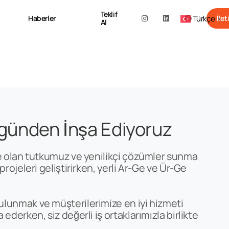
Teklif
Haberler
İlet
Türkçe
▼
Al
ugünden İnşa Ediyoruz
ye olan tutkumuz ve yenilikçi çözümler sunma
rojeleri geliştirirken, yerli Ar-Ge ve Ür-Ge
lunmak ve müşterilerimize en iyi hizmeti
derken, siz değerli iş ortaklarımızla birlikte