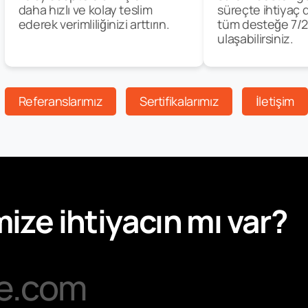
daha hızlı ve kolay teslim
süreçte ihtiyaç 
ederek verimliliğinizi arttırın.
tüm desteğe 7/
ulaşabilirsiniz.
Referanslarımız
Sertifikalarımız
İletişim
ize ihtiyacın mı var?
e.com