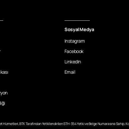
Sosyal Medya
a
Instagram
r
Facebook
LinkedIn
tikası
Email
zyon
iği
net Hizmetleri, BTK Tarafından Yetkilendirilen STH-354 Yetki ve Belge Numarasına Sahip, K